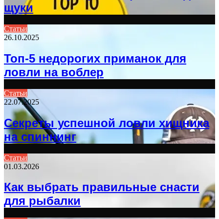
щуки
Статьи
26.10.2025
Топ-5 недорогих приманок для
ловли на воблер
Статьи
22.07.2025
Секреты успешной ловли хищника
на спиннинг
Статьи
01.03.2026
Как выбрать правильные снасти
для рыбалки