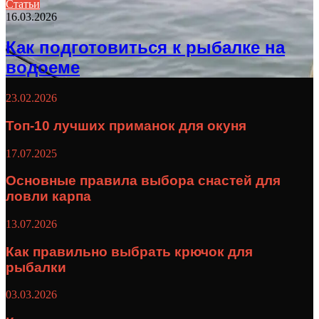
Статьи
16.03.2026
Как подготовиться к рыбалке на
водоеме
23.02.2026
Топ-10 лучших приманок для окуня
17.07.2025
Основные правила выбора снастей для
ловли карпа
13.07.2026
Как правильно выбрать крючок для
рыбалки
03.03.2026