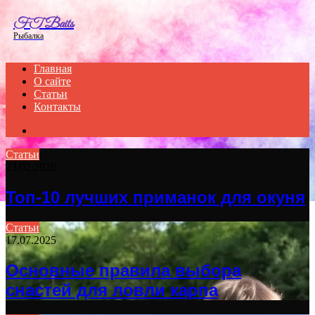
Menu
FT Baits
Рыбалка
Главная
О сайте
Статьи
Контакты
Search
for
Статьи
23.02.2026
Топ-10 лучших приманок для окуня
Статьи
17.07.2025
Основные правила выбора
снастей для ловли карпа