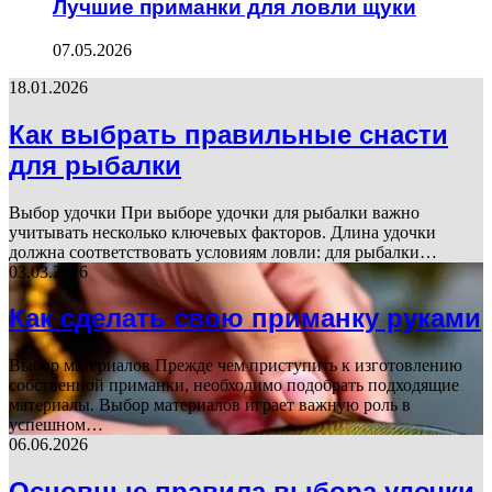
Лучшие приманки для ловли щуки
07.05.2026
18.01.2026
Как выбрать правильные снасти
для рыбалки
Выбор удочки При выборе удочки для рыбалки важно
учитывать несколько ключевых факторов. Длина удочки
должна соответствовать условиям ловли: для рыбалки…
03.03.2026
Как сделать свою приманку руками
Выбор материалов Прежде чем приступить к изготовлению
собственной приманки, необходимо подобрать подходящие
материалы. Выбор материалов играет важную роль в
успешном…
06.06.2026
Основные правила выбора удочки