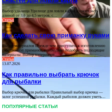
снастей для ловли карпа
Выбор удилища Удилище для ловли карпа должно быть
длиной от 3,6 до 4,5 метров, с…
Статьи
03.03.2026
Как сделать свою приманку руками
Выбор материалов Прежде чем приступить к изготовлению
собственной приманки, необходимо подобрать подходящие
материалы. Выбор материалов…
Статьи
13.07.2026
Как правильно выбрать крючок
для рыбалки
Выбор крючка для рыбалки Правильный выбор крючка —
залог успешной рыбалки. Каждый рыболов должен уметь…
ПОПУЛЯРНЫЕ СТАТЬИ