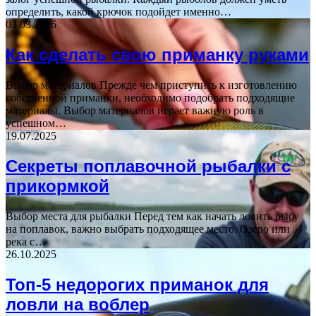
определить, какой крючок подойдет именно…
03.03.2026
Как сделать свою приманку руками
Выбор материалов Прежде чем приступить к изготовлению
собственной приманки, необходимо подобрать подходящие
материалы. Выбор материалов играет важную роль в
успешном…
19.07.2025
Секреты поплавочной рыбалки с
прикормкой
Выбор места для рыбалки Перед тем как начать ловить рыбу
на поплавок, важно выбрать подходящее место. Озеро или
река с…
26.10.2025
Топ-5 недорогих приманок для
ловли на воблер