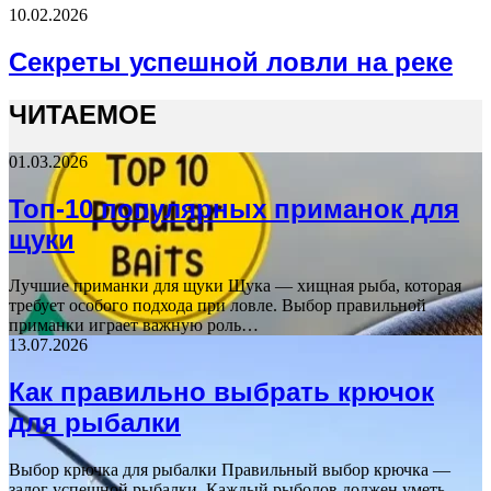
10.02.2026
Секреты успешной ловли на реке
ЧИТАЕМОЕ
01.03.2026
Топ-10 популярных приманок для
щуки
Лучшие приманки для щуки Щука — хищная рыба, которая
требует особого подхода при ловле. Выбор правильной
приманки играет важную роль…
13.07.2026
Как правильно выбрать крючок
для рыбалки
Выбор крючка для рыбалки Правильный выбор крючка —
залог успешной рыбалки. Каждый рыболов должен уметь