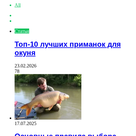
All
Previous
page
Next
page
Статьи
Топ-10 лучших приманок для
окуня
23.02.2026
78
17.07.2025