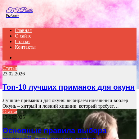
Menu
FT Baits
Рыбалка
Главная
О сайте
Статьи
Контакты
Search
for
Статьи
23.02.2026
Топ-10 лучших приманок для окуня
Лучшие приманки для окуня: выбираем идеальный воблер
Окунь – хитрый и ловкий хищник, который требует…
Статьи
17.07.2025
Основные правила выбора