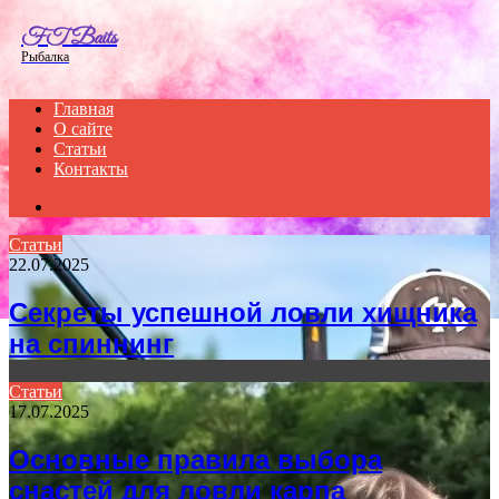
Menu
FT Baits
Рыбалка
Главная
О сайте
Статьи
Контакты
Search
for
Статьи
22.07.2025
Секреты успешной ловли хищника
на спиннинг
Статьи
17.07.2025
Основные правила выбора
снастей для ловли карпа