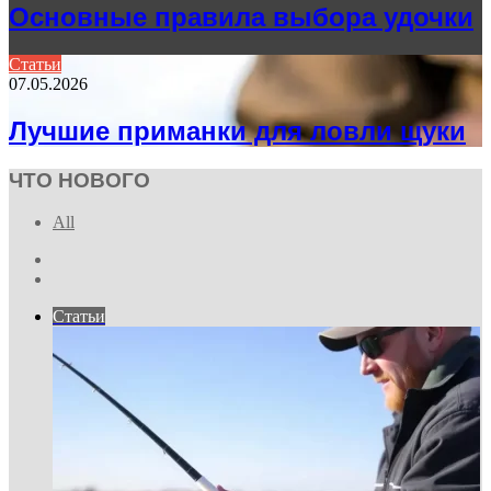
Основные правила выбора удочки
Статьи
07.05.2026
Лучшие приманки для ловли щуки
ЧТО НОВОГО
All
Previous
page
Next
page
Статьи