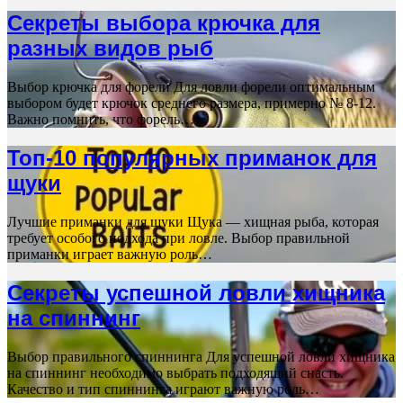
Секреты выбора крючка для
разных видов рыб
Выбор крючка для форели Для ловли форели оптимальным
выбором будет крючок среднего размера, примерно № 8-12.
Важно помнить, что форель…
Топ-10 популярных приманок для
щуки
Лучшие приманки для щуки Щука — хищная рыба, которая
требует особого подхода при ловле. Выбор правильной
приманки играет важную роль…
Секреты успешной ловли хищника
на спиннинг
Выбор правильного спиннинга Для успешной ловли хищника
на спиннинг необходимо выбрать подходящий снасть.
Качество и тип спиннинга играют важную роль…