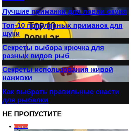
Лучшие приманки для ловли окуня
Топ-10 популярных приманок для
щуки
Секреты выбора крючка для
разных видов рыб
Секреты использования живой
наживки
Как выбрать правильные снасти
для рыбалки
НЕ ПРОПУСТИТЕ
Статьи