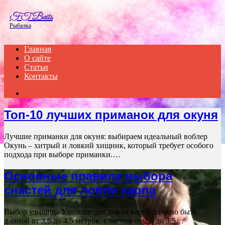
Menu
FT Baits
Рыбалка
Главная
О сайте
Статьи
Контакты
Search
for
Топ-10 лучших приманок для окуня
Лучшие приманки для окуня: выбираем идеальный воблер
Окунь – хитрый и ловкий хищник, который требует особого
подхода при выборе приманки.…
Основные правила выбора
снастей для ловли карпа
Выбор удилища Удилище для ловли карпа должно быть
длиной от 3,6 до 4,5 метров, с тестом от 2,5 до 3,5…