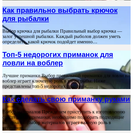
Как правильно выбрать крючок
для рыбалки
Выбор крючка для рыбалки Правильный выбор крючка —
залог успешной рыбалки. Каждый рыболов должен уметь
определить, какой крючок подойдет именно…
Топ-5 недорогих приманок для
ловли на воблер
Лучшие приманки Выбор правильной приманки для ловли на
воблер играет ключевую роль в улове рыбы. Ниже
представлены топ-5 недорогих приманок,…
Как сделать свою приманку руками
Выбор материалов Прежде чем приступить к изготовлению
собственной приманки, необходимо подобрать подходящие
материалы. Выбор материалов играет важную роль в
успешном…