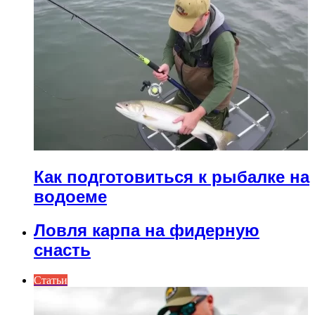
Как подготовиться к рыбалке на
водоеме
Ловля карпа на фидерную
снасть
Статьи